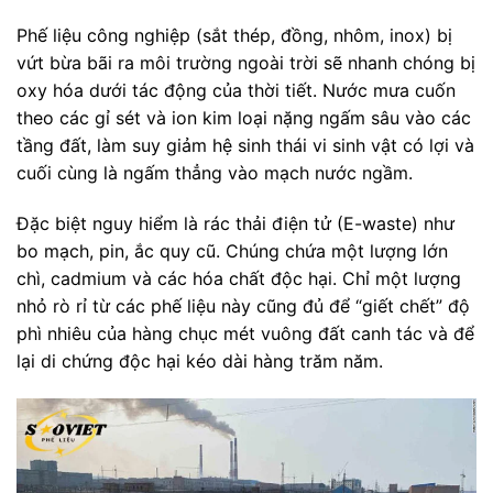
Phế liệu công nghiệp (sắt thép, đồng, nhôm, inox) bị
vứt bừa bãi ra môi trường ngoài trời sẽ nhanh chóng bị
oxy hóa dưới tác động của thời tiết. Nước mưa cuốn
theo các gỉ sét và ion kim loại nặng ngấm sâu vào các
tầng đất, làm suy giảm hệ sinh thái vi sinh vật có lợi và
cuối cùng là ngấm thẳng vào mạch nước ngầm.
Đặc biệt nguy hiểm là rác thải điện tử (E-waste) như
bo mạch, pin, ắc quy cũ. Chúng chứa một lượng lớn
chì, cadmium và các hóa chất độc hại. Chỉ một lượng
nhỏ rò rỉ từ các phế liệu này cũng đủ để “giết chết” độ
phì nhiêu của hàng chục mét vuông đất canh tác và để
lại di chứng độc hại kéo dài hàng trăm năm.