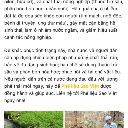
nilon, hữu cơ), và chất thải nông nghiệp (thuốc trừ sâu,
phân bón hóa học, chăn nuôi). Hậu quả của ô nhiễm
đất là đe dọa sức khỏe con người (tim mạch, ngộ độc,
bệnh di truyền, ung thư máu), gây mất cân bằng hệ
sinh thái, làm ô nhiễm nước ngầm, và giảm hiệu suất
canh tác nông nghiệp.
Để khắc phục tình trạng này, nhà nước và người dân
cần áp dụng nhiều biện pháp như xử lý chất thải rắn;
bảo vệ đa dạng sinh học; hạn chế sử dụng thuốc trừ
sâu và phân bón hóa học; phục hồi và tái chế vật liệu.
Nếu người dân trên cả nước đang đau đầu với lượng
phế thải mỗi ngày, hãy để
Phế liệu Sao Việt
được
đồng hành và giúp sức. Liên hệ tới Phế liệu Sao Việt
ngay nhé!