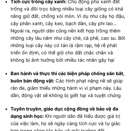
Tích cực trồng cây xanh:
Chủ động phủ xanh đất
trống và đồi trọc bằng nhiều loại cây giống có khả
năng giữ đất, chống xói mòn. Ví dụ như cây họ đậu,
cây phân xanh, cây keo, bạch đàn, cây phi lao…
Ngoài ra, người dân cũng nên kết hợp trồng thêm
những cây lâu năm như cây chè, cà phê, cao su. Bởi
những loại cây này có tán lá rậm rạp, hệ rễ phát
triển ổn định, có thể giữ cho đất chắc chắn và
không bị ảnh hưởng bởi nhiều tác nhân gây hại
Ban hành và thực thi các biện pháp chống săn bắt,
buôn bán động vật:
Các hình phạt nặng nề sẽ giúp
răn đe, giảm thiểu những hành vi vi phạm này. Lâu
dần, động vật sẽ không bị giết hại và tuyệt chủng
Tuyên truyền, giáo dục cộng đồng về bảo vệ đa
dạng sinh học:
Khi người dân đã hiểu được giá trị
của việc làm, họ sẽ ngày càng tích cực và tự giác
hơn trong công tác bảo vệ môi trường đất.