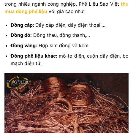
trong nhiều ngành công nghiệp. Phế Liệu Sao Việt
thu
mua đồng phế liệu
với giá cao như:
Đồng cáp:
Dây cáp điện, dây điện thoại,…
Đồng đỏ:
Đồng thau, đồng thanh,…
Đồng vàng:
Hợp kim đồng và kẽm.
Đồng phế liệu khác:
mô tơ điện, cuộn dây điện, bo
mạch điện tử.