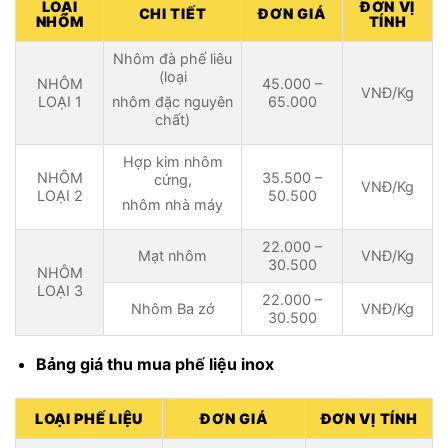
LOẠI
ĐƠN VỊ
CHI TIẾT
ĐƠN GIÁ
NHÔM
TÍNH
Nhôm đà phế liêu
(loại
NHÔM
45.000 –
VNĐ/Kg
LOẠI 1
65.000
nhôm đặc nguyên
chất)
Hợp kim nhôm
NHÔM
35.500 –
cứng,
VNĐ/Kg
LOẠI 2
50.500
nhôm nhà máy
22.000 –
Mạt nhôm
VNĐ/Kg
30.500
NHÔM
LOẠI 3
22.000 –
Nhôm Ba zớ
VNĐ/Kg
30.500
Bảng giá thu mua phế liệu inox
LOẠI PHẾ LIỆU
ĐƠN GIÁ
ĐƠN VỊ TÍNH