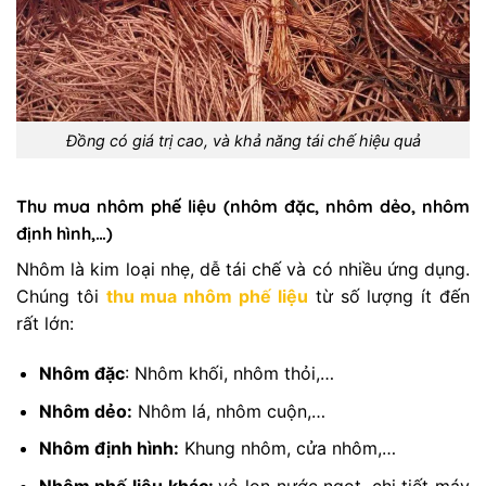
Đồng có giá trị cao, và khả năng tái chế hiệu quả
Thu mua nhôm phế liệu (nhôm đặc, nhôm dẻo, nhôm
định hình,…)
Nhôm là kim loại nhẹ, dễ tái chế và có nhiều ứng dụng.
Chúng tôi
thu mua nhôm phế liệu
từ số lượng ít đến
rất lớn:
Nhôm đặc
: Nhôm khối, nhôm thỏi,…
Nhôm dẻo:
Nhôm lá, nhôm cuộn,…
Nhôm định hình:
Khung nhôm, cửa nhôm,…
Nhôm phế liệu khác:
vỏ lon nước ngọt, chi tiết máy