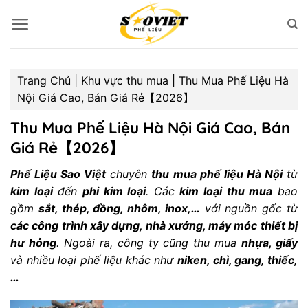
Bỏ
qua
nội
dung
Trang Chủ
|
Khu vực thu mua
|
Thu Mua Phế Liệu Hà
Nội Giá Cao, Bán Giá Rẻ【2026】
Thu Mua Phế Liệu Hà Nội Giá Cao, Bán
Giá Rẻ【2026】
Phế Liệu Sao Việt
chuyên
thu mua phế liệu Hà Nội
từ
kim loại
đến
phi kim loại
. Các
kim loại thu mua
bao
gồm
sắt, thép, đồng, nhôm, inox,…
với nguồn gốc từ
các công trình xây dựng, nhà xưởng, máy móc thiết bị
hư hỏng
. Ngoài ra, công ty cũng thu mua
nhựa, giấy
và nhiều loại phế liệu khác như
niken, chì, gang, thiếc,
…