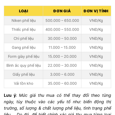
LOẠI
ĐƠN GIÁ
ĐƠN VỊ TÍNH
Niken phế liệu
500.000 – 650.000
VNĐ/Kg
Thiếc phế liệu
400.000 – 550.000
VNĐ/Kg
Chì phế liệu
30.000 – 50.000
VNĐ/Kg
Gang phế liệu
11.000 – 15.000
VNĐ/Kg
Form giày phế liệu
15.000 – 20.000
VNĐ/Kg
Bình ắc quy phế liệu
22.000 – 30.000
VNĐ/Kg
Giấy phế liệu
3.000 – 6.000
VNĐ/Kg
Vải tồn kho
35.000 – 60.000
VNĐ/Kg
Lưu ý
:
Mức giá thu mua có thể thay đổi theo từng
ngày, tùy thuộc vào các yếu tố như: biến động thị
trường, số lượng & chất lượng phế liệu, tình trạng phế
liệu,… Do đó, để biết chính xác giá thu mua từng loại