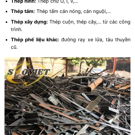
Thép hình:
Thép chữ U, I, V,…
Thép tấm:
Thép tấm cán nóng, cán nguội,…
Thép xây dựng:
Thép cuộn, thép cây,… từ các công
trình.
Thép phế liệu khác:
đường ray xe lửa, tàu thuyền
cũ.