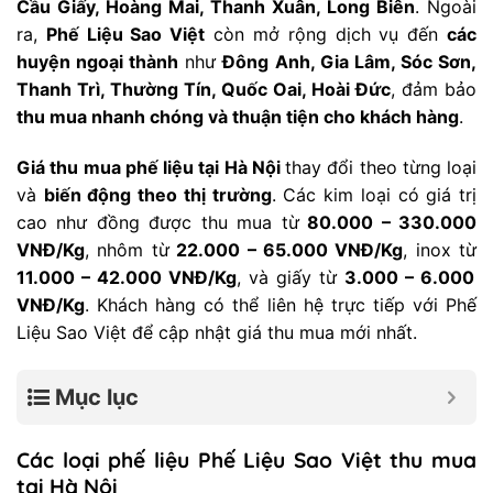
Cầu Giấy, Hoàng Mai, Thanh Xuân, Long Biên
. Ngoài
ra,
Phế Liệu Sao Việt
còn mở rộng dịch vụ đến
các
huyện ngoại thành
như
Đông Anh, Gia Lâm, Sóc Sơn,
Thanh Trì, Thường Tín, Quốc Oai, Hoài Đức
, đảm bảo
thu mua nhanh chóng và thuận tiện cho khách hàng
.
Giá thu mua phế liệu tại Hà Nội
thay đổi theo từng loại
và
biến động theo thị trường
. Các kim loại có giá trị
cao như đồng được thu mua từ
80.000 – 330.000
VNĐ/Kg
, nhôm từ
22.000 – 65.000 VNĐ/Kg
, inox từ
11.000 – 42.000 VNĐ/Kg
, và giấy từ
3.000 – 6.000
VNĐ/Kg
. Khách hàng có thể liên hệ trực tiếp với Phế
Liệu Sao Việt để cập nhật giá thu mua mới nhất.
Mục lục
Các loại phế liệu Phế Liệu Sao Việt thu mua
tại Hà Nội