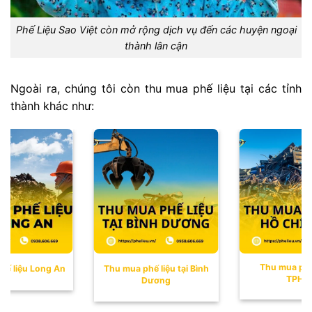
Phế Liệu Sao Việt còn mở rộng dịch vụ đến các huyện ngoại
thành lân cận
Ngoài ra, chúng tôi còn thu mua phế liệu tại các tỉnh
thành khác như:
Thu mua phế liệu tại
ế liệu tại Bình
Thu mua phế li
TPHCM
Dương
Nai