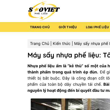
Bỏ
qua
nội
dung
TRANG CHỦ
GIỚI THIỆU
LOẠI PHẾ LIỆU
Trang Chủ
|
Kiến thức
|
Máy sấy nhựa phế li
Máy sấy nhựa phế liệu: Tấ
Nhựa phế liệu ẩm là “kẻ thù” số một của h
thành phẩm trong quá trình ép đùn.
Để giả
thiết bị bắt buộc. Đây là công đoạn cốt lõ
phẩm của toàn bộ dây chuyền tái chế.
Bài
nguyên lý hoạt động đến bí quyết đầu tư máy