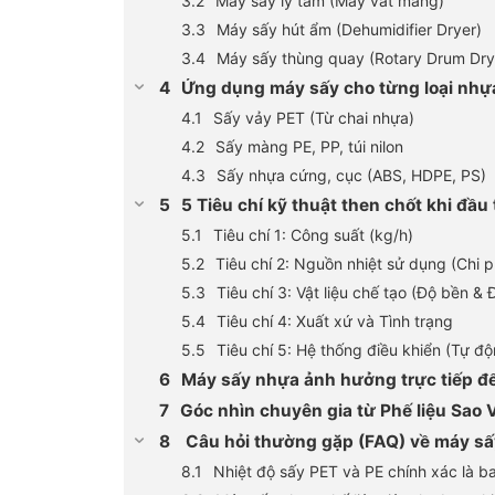
Máy sấy ly tâm (Máy vắt màng)
Máy sấy hút ẩm (Dehumidifier Dryer)
Máy sấy thùng quay (Rotary Drum Dry
Ứng dụng máy sấy cho từng loại nhựa
Sấy vảy PET (Từ chai nhựa)
Sấy màng PE, PP, túi nilon
Sấy nhựa cứng, cục (ABS, HDPE, PS)
5 Tiêu chí kỹ thuật then chốt khi đầu
Tiêu chí 1: Công suất (kg/h)
Tiêu chí 2: Nguồn nhiệt sử dụng (Chi p
Tiêu chí 3: Vật liệu chế tạo (Độ bền & 
Tiêu chí 4: Xuất xứ và Tình trạng
Tiêu chí 5: Hệ thống điều khiển (Tự đ
Máy sấy nhựa ảnh hưởng trực tiếp đế
Góc nhìn chuyên gia từ Phế liệu Sao V
Câu hỏi thường gặp (FAQ) về máy sấ
Nhiệt độ sấy PET và PE chính xác là b