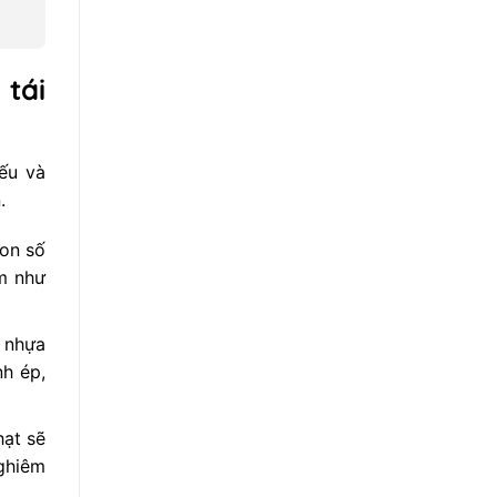
Dẫn
Kinh
Kê
Doanh
Khai
Thu
Thuế,
Mua
Hóa
Phế
Đơn
 tái
Liệu:
Chuẩn
Thủ
Pháp
Tục,
Lý
Thuế,
Môi
Trường
iếu và
và
PCCC
.
Toàn
Tập
Con số
ảm như
t nhựa
nh ép,
hạt sẽ
nghiêm