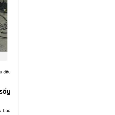
u đầu
sấy
u bao