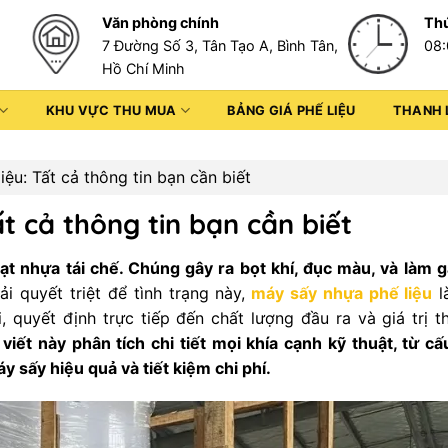
Văn phòng chính
Thứ
7 Đường Số 3, Tân Tạo A, Bình Tân,
08:
Hồ Chí Minh
KHU VỰC THU MUA
BẢNG GIÁ PHẾ LIỆU
THANH 
ệu: Tất cả thông tin bạn cần biết
t cả thông tin bạn cần biết
ạt nhựa tái chế. Chúng gây ra bọt khí, đục màu, và làm 
i quyết triệt để tình trạng này,
máy sấy nhựa phế liệu
l
i, quyết định trực tiếp đến chất lượng đầu ra và giá trị 
 viết này phân tích chi tiết mọi khía cạnh kỹ thuật, từ cấ
 sấy hiệu quả và tiết kiệm chi phí.