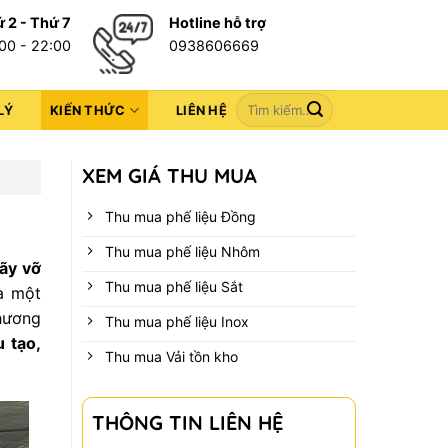
 2 - Thứ 7
Hotline hỗ trợ
00 - 22:00
0938606669
LÝ
KIẾN THỨC
LIÊN HỆ
XEM GIÁ THU MUA
Thu mua phế liệu Đồng
Thu mua phế liệu Nhôm
gãy vỡ
Thu mua phế liệu Sắt
à một
thương
Thu mua phế liệu Inox
u tạo,
Thu mua Vải tồn kho
THÔNG TIN LIÊN HỆ