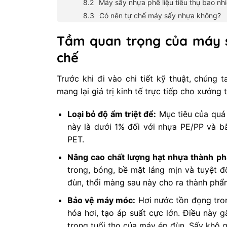
Máy sấy nhựa phế liệu tiêu thụ bao nh
Có nên tự chế máy sấy nhựa không?
Tầm quan trọng của máy s
chế
Trước khi đi vào chi tiết kỹ thuật, chúng 
mang lại giá trị kinh tế trực tiếp cho xưởng
Loại bỏ độ ẩm triệt để:
Mục tiêu của quá 
này là dưới 1% đối với nhựa PE/PP và b
PET.
Nâng cao chất lượng hạt nhựa thành p
trong, bóng, bề mặt láng mịn và tuyệt đ
đùn, thổi màng sau này cho ra thành phẩ
Bảo vệ máy móc:
Hơi nước tồn đọng tron
hóa hơi, tạo áp suất cực lớn. Điều này 
trọng tuổi thọ của máy ép đùn. Sấy khô gi