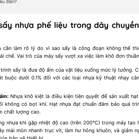
iêu điện?
ấy nhựa phế liệu trong dây chuyền
ta cần làm rõ lý do vì sao sấy là công đoạn không thể th
 tái chế. Vai trò của máy sấy vượt xa việc làm khô đơn thuần
trình sấy là đưa độ ẩm của vật liệu xuống mức lý tưởng. 
ắt buộc dưới 0.1% đối với các loại nhựa kỹ thuật nhạy c
hẩm:
Nhựa khô kiệt là điều kiện tiên quyết để sản xuất hạ
ối không có bọt khí. Hạt nhựa đạt chuẩn đảm bảo quá trì
m chất lượng cao.
g nhựa khi gặp nhiệt độ cao (trên 200°C) trong máy tạo 
gây mài mòn nhanh trục vít, làm hư hỏng khuôn, và giảm 
úp bảo vệ thiết bị.