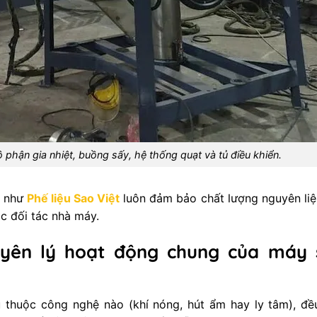
hận gia nhiệt, buồng sấy, hệ thống quạt và tủ điều khiển.
ị như
Phế liệu Sao Việt
luôn đảm bảo chất lượng nguyên liệ
ác đối tác nhà máy.
uyên lý hoạt động chung của máy 
 thuộc công nghệ nào (khí nóng, hút ẩm hay ly tâm), đề