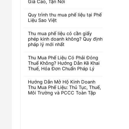
Giá Cao, Tận Nơi
Không
có
Quy trình thu mua phế liệu tại Phế
bình
luận
Liệu Sao Việt
ở
Nhận
Không
Thu
có
Thu mua phế liệu có cần giấy
Mua
bình
Ve
luận
phép kinh doanh không? Quy định
Chai
ở
pháp lý mới nhất
Miền
Quy
Nam
trình
Không
Giá
thu
có
Cao,
mua
Thu Mua Phế Liệu Có Phải Đóng
bình
Tận
phế
luận
Thuế Không? Hướng Dẫn Kê Khai
Nơi
liệu
ở
tại
Thuế, Hóa Đơn Chuẩn Pháp Lý
Thu
Phế
mua
Liệu
Không
phế
Sao
có
liệu
Hướng Dẫn Mở Hộ Kinh Doanh
Việt
bình
có
luận
Thu Mua Phế Liệu: Thủ Tục, Thuế,
cần
ở
giấy
Môi Trường và PCCC Toàn Tập
Thu
phép
Mua
kinh
Không
Phế
doanh
có
Liệu
không?
bình
Có
Quy
luận
Phải
ở
định
Đóng
Hướng
pháp
Thuế
Dẫn
lý
Không?
Mở
mới
Hướng
Hộ
nhất