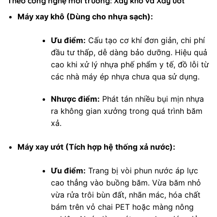
Theo công nghệ môi trường: Xay khô và Xay ướt
Máy xay khô (Dùng cho nhựa sạch):
Ưu điểm:
Cấu tạo cơ khí đơn giản, chi phí
đầu tư thấp, dễ dàng bảo dưỡng. Hiệu quả
cao khi xử lý nhựa phế phẩm y tế, đồ lỗi từ
các nhà máy ép nhựa chưa qua sử dụng.
Nhược điểm:
Phát tán nhiều bụi mịn nhựa
ra không gian xưởng trong quá trình băm
xả.
Máy xay ướt (Tích hợp hệ thống xả nước):
Ưu điểm:
Trang bị vòi phun nước áp lực
cao thẳng vào buồng băm. Vừa băm nhỏ
vừa rửa trôi bùn đất, nhãn mác, hóa chất
bám trên vỏ chai PET hoặc màng nông