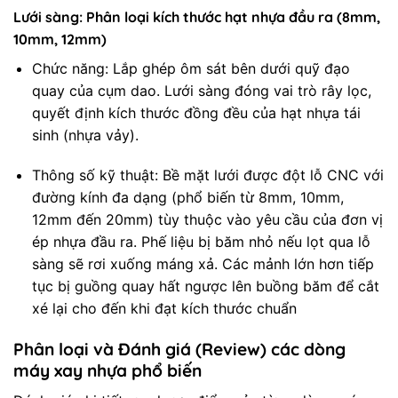
Lưới sàng: Phân loại kích thước hạt nhựa đầu ra (8mm,
10mm, 12mm)
Chức năng: Lắp ghép ôm sát bên dưới quỹ đạo
quay của cụm dao. Lưới sàng đóng vai trò rây lọc,
quyết định kích thước đồng đều của hạt nhựa tái
sinh (nhựa vảy).
Thông số kỹ thuật: Bề mặt lưới được đột lỗ CNC với
đường kính đa dạng (phổ biến từ 8mm, 10mm,
12mm đến 20mm) tùy thuộc vào yêu cầu của đơn vị
ép nhựa đầu ra. Phế liệu bị băm nhỏ nếu lọt qua lỗ
sàng sẽ rơi xuống máng xả. Các mảnh lớn hơn tiếp
tục bị guồng quay hất ngược lên buồng băm để cắt
xé lại cho đến khi đạt kích thước chuẩn
Phân loại và Đánh giá (Review) các dòng
máy xay nhựa phổ biến