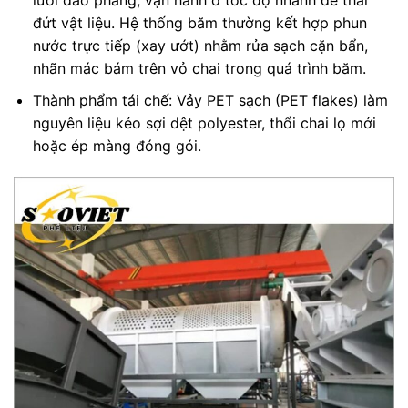
lưỡi dao phẳng, vận hành ở tốc độ nhanh để thái
đứt vật liệu. Hệ thống băm thường kết hợp phun
nước trực tiếp (xay ướt) nhằm rửa sạch cặn bẩn,
nhãn mác bám trên vỏ chai trong quá trình băm.
Thành phẩm tái chế: Vảy PET sạch (PET flakes) làm
nguyên liệu kéo sợi dệt polyester, thổi chai lọ mới
hoặc ép màng đóng gói.