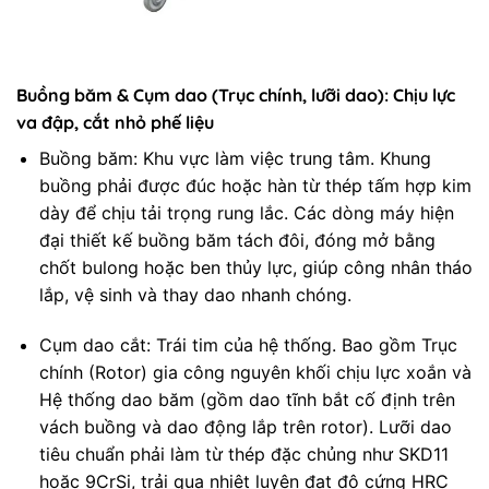
Buồng băm & Cụm dao (Trục chính, lưỡi dao): Chịu lực
va đập, cắt nhỏ phế liệu
Buồng băm: Khu vực làm việc trung tâm. Khung
buồng phải được đúc hoặc hàn từ thép tấm hợp kim
dày để chịu tải trọng rung lắc. Các dòng máy hiện
đại thiết kế buồng băm tách đôi, đóng mở bằng
chốt bulong hoặc ben thủy lực, giúp công nhân tháo
lắp, vệ sinh và thay dao nhanh chóng.
Cụm dao cắt: Trái tim của hệ thống. Bao gồm Trục
chính (Rotor) gia công nguyên khối chịu lực xoắn và
Hệ thống dao băm (gồm dao tĩnh bắt cố định trên
vách buồng và dao động lắp trên rotor). Lưỡi dao
tiêu chuẩn phải làm từ thép đặc chủng như SKD11
hoặc 9CrSi, trải qua nhiệt luyện đạt độ cứng HRC