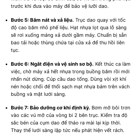
trước khi đưa vào máy để bảo vệ lưỡi dao.
Bước 5: Băm nát và xả liệu.
Trục dao quay với tốc
độ cao băm nhỏ phế liệu. Hạt nhựa lọt qua lỗ sàng
sẽ rơi xuống máng xả dưới gầm máy. Chuẩn bị sẵn
bao tải hoặc thùng chứa tại cửa xả để thu hồi liên
tục.
Bước 6: Ngắt điện và vệ sinh sơ bộ.
Kết thúc ca làm
việc, chờ máy xả hết nhựa trong buồng băm rồi mới
nhấn nút dừng. Cúp cầu dao tổng. Dùng vòi xịt khí
nén hoặc chổi để thổi sạch mạt nhựa bám trên vách
buồng và mặt lưới sàng.
Bước 7: Bảo dưỡng cơ khí định kỳ.
Bơm mỡ bôi trơn
vào các vú mỡ của vòng bi 2 bên trục. Kiểm tra độ
sắc bén của cụm dao để tháo ra mài lại kịp thời.
Thay thế lưới sàng lập tức nếu phát hiện vết rách.