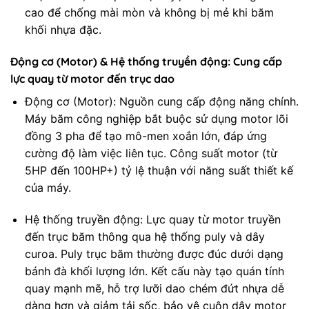
cao để chống mài mòn và không bị mẻ khi băm
khối nhựa đặc.
Động cơ (Motor) & Hệ thống truyền động: Cung cấp
lực quay từ motor đến trục dao
Động cơ (Motor): Nguồn cung cấp động năng chính.
Máy băm công nghiệp bắt buộc sử dụng motor lõi
đồng 3 pha để tạo mô-men xoắn lớn, đáp ứng
cường độ làm việc liên tục. Công suất motor (từ
5HP đến 100HP+) tỷ lệ thuận với năng suất thiết kế
của máy.
Hệ thống truyền động: Lực quay từ motor truyền
đến trục băm thông qua hệ thống puly và dây
curoa. Puly trục băm thường được đúc dưới dạng
bánh đà khối lượng lớn. Kết cấu này tạo quán tính
quay mạnh mẽ, hỗ trợ lưỡi dao chém đứt nhựa dễ
dàng hơn và giảm tải sốc, bảo vệ cuộn dây motor