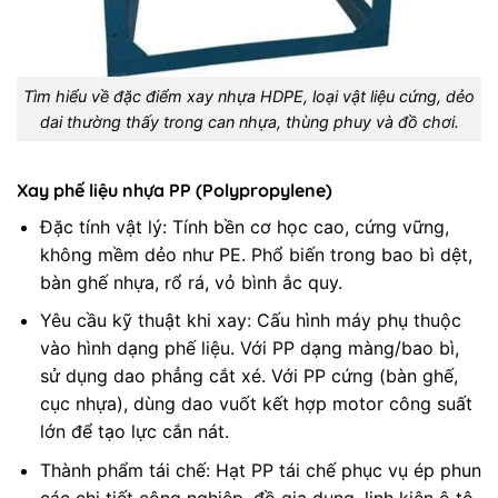
Tìm hiểu về đặc điểm xay nhựa HDPE, loại vật liệu cứng, dẻo
dai thường thấy trong can nhựa, thùng phuy và đồ chơi.
Xay phế liệu nhựa PP (Polypropylene)
Đặc tính vật lý: Tính bền cơ học cao, cứng vững,
không mềm dẻo như PE. Phổ biến trong bao bì dệt,
bàn ghế nhựa, rổ rá, vỏ bình ắc quy.
Yêu cầu kỹ thuật khi xay: Cấu hình máy phụ thuộc
vào hình dạng phế liệu. Với PP dạng màng/bao bì,
sử dụng dao phẳng cắt xé. Với PP cứng (bàn ghế,
cục nhựa), dùng dao vuốt kết hợp motor công suất
lớn để tạo lực cắn nát.
Thành phẩm tái chế: Hạt PP tái chế phục vụ ép phun
các chi tiết công nghiệp, đồ gia dụng, linh kiện ô tô.