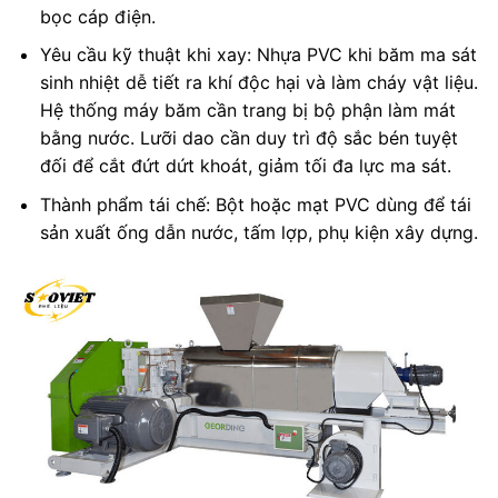
bọc cáp điện.
Yêu cầu kỹ thuật khi xay: Nhựa PVC khi băm ma sát
sinh nhiệt dễ tiết ra khí độc hại và làm cháy vật liệu.
Hệ thống máy băm cần trang bị bộ phận làm mát
bằng nước. Lưỡi dao cần duy trì độ sắc bén tuyệt
đối để cắt đứt dứt khoát, giảm tối đa lực ma sát.
Thành phẩm tái chế: Bột hoặc mạt PVC dùng để tái
sản xuất ống dẫn nước, tấm lợp, phụ kiện xây dựng.