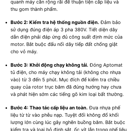
quanh máy cần rộng rãi để thuận tiện cấp liệu và
thu gom thành phẩm.
Bước 2: Kiểm tra hệ thống nguồn điện.
Đảm bảo
sử dụng đúng điện áp 3 pha 380V. Tiết diện dây
dẫn điện phải đáp ứng đủ công suất định mức của
motor. Bắt buộc đấu nối dây tiếp đất chống giật
cho vỏ máy.
Bước 3: Khởi động chạy không tải.
Đóng Aptomat
tủ điện, cho máy chạy không tải (không cho nhựa
vào) từ 3 đến 5 phút. Mục đích để kiểm tra chiều
quay của rotor trục băm đã đúng hướng hay chưa
và phát hiện sớm các tiếng gõ kim loại bất thường.
Bước 4: Thao tác cấp liệu an toàn.
Đưa nhựa phế
liệu từ từ vào phễu nạp. Tuyệt đối không đổ khối
lượng lớn cùng lúc gây nghẽn buồng băm. Bắt buộc
kiểm tra và loại bỏ đinh sắt, ốc vít lẫn trong phế liệu