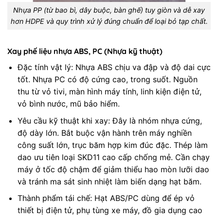
Nhựa PP (từ bao bì, dây buộc, bàn ghế) tuy giòn và dễ xay
hơn HDPE và quy trình xử lý đúng chuẩn để loại bỏ tạp chất.
Xay phế liệu nhựa ABS, PC (Nhựa kỹ thuật)
Đặc tính vật lý: Nhựa ABS chịu va đập và độ dai cực
tốt. Nhựa PC có độ cứng cao, trong suốt. Nguồn
thu từ vỏ tivi, màn hình máy tính, linh kiện điện tử,
vỏ bình nước, mũ bảo hiểm.
Yêu cầu kỹ thuật khi xay: Đây là nhóm nhựa cứng,
độ dày lớn. Bắt buộc vận hành trên máy nghiền
công suất lớn, trục băm hợp kim đúc đặc. Thép làm
dao ưu tiên loại SKD11 cao cấp chống mẻ. Cần chạy
máy ở tốc độ chậm để giảm thiểu hao mòn lưỡi dao
và tránh ma sát sinh nhiệt làm biến dạng hạt băm.
Thành phẩm tái chế: Hạt ABS/PC dùng để ép vỏ
thiết bị điện tử, phụ tùng xe máy, đồ gia dụng cao