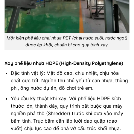
Một kiện phế liệu chai nhựa PET (chai nước suối, nước ngọt)
được ép khối, chuẩn bị cho quy trình xay.
Xay phế liệu nhựa HDPE (High-Density Polyethylene)
Đặc tính vật lý: Mật độ cao, chịu nhiệt, chịu hóa
chất cực tốt. Nguồn thu chủ yếu từ can nhựa, thùng
phi, ống nước dự án, đồ chơi trẻ em.
Yêu cầu kỹ thuật khi xay: Với phế liệu HDPE kích
thước lớn, thành dày, quy trình bắt buộc qua máy
nghiền phá thô (Shredder) trước khi đưa vào máy
băm tinh. Trục băm cần lắp lưỡi dao quặp (dao
vuốt) chịu lực cao để phá vỡ cấu trúc khối nhựa.