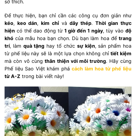
sở thích.
Để thực hiện, bạn chỉ cần các công cụ đơn giản như
kéo
,
keo dán
,
kim chỉ
và
dây thép
.
Thời gian thực
hiện
có thể dao động từ
1 giờ đến 1 ngày
, tùy vào
độ
khó
của mẫu hoa bạn chọn. Dù bạn làm hoa để
trang
trí
, làm
quà tặng
hay tổ chức
sự kiện
, sản phẩm hoa
từ phế liệu này sẽ là một lựa chọn không chỉ
tiết kiệm
mà còn vô cùng
thân thiện với môi trường
. Hãy cùng
Phế liệu Sao Việt khám phá
cách làm hoa từ phế liệu
từ A-Z
trong bài viết này!