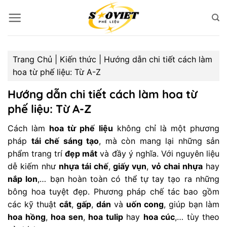
Bỏ
qua
nội
dung
Trang Chủ
|
Kiến thức
|
Hướng dẫn chi tiết cách làm
hoa từ phế liệu: Từ A-Z
Hướng dẫn chi tiết cách làm hoa từ
phế liệu: Từ A-Z
Cách làm
hoa từ phế liệu
không chỉ là một phương
pháp
tái chế sáng tạo
, mà còn mang lại những sản
phẩm trang trí
đẹp mắt
và đầy ý nghĩa. Với nguyên liệu
dễ kiếm như
nhựa tái chế
,
giấy vụn
,
vỏ chai nhựa
hay
nắp lon
,… bạn hoàn toàn có thể tự tay tạo ra những
bông hoa tuyệt đẹp. Phương pháp chế tác bao gồm
các kỹ thuật
cắt
,
gấp
,
dán
và
uốn cong
, giúp bạn làm
hoa hồng
,
hoa sen
,
hoa tulip
hay
hoa cúc
,… tùy theo