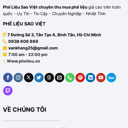
Chuẩn
Tục,
Pháp
Thuế,
Phế Liệu Sao Việt
chuyên
thu mua phế liệu
giá cao trên toàn
Lý
Môi
Trường
quốc - Uy Tín - Tin Cậy - Chuyên Nghiệp - Nhiệt Tình
và
PCCC
Toàn
PHẾ LIỆU SAO VIỆT
Tập
7 Đường Số 3, Tân Tạo A, Bình Tân, Hồ Chí Minh
0938 606 669
vankhang25@gmail.com
7:00 am - 22:00 pm
Www.phelieu.vn
VỀ CHÚNG TÔI