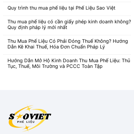
Không
có
Quy trình thu mua phế liệu tại Phế Liệu Sao Việt
bình
luận
Không
ở
có
Nhận
Thu mua phế liệu có cần giấy phép kinh doanh không?
bình
Thu
luận
Quy định pháp lý mới nhất
Mua
ở
Ve
Quy
Không
Chai
trình
có
Miền
Thu Mua Phế Liệu Có Phải Đóng Thuế Không? Hướng
thu
bình
Nam
mua
luận
Dẫn Kê Khai Thuế, Hóa Đơn Chuẩn Pháp Lý
Giá
phế
ở
Cao,
liệu
Thu
Không
Tận
tại
mua
có
Nơi
Hướng Dẫn Mở Hộ Kinh Doanh Thu Mua Phế Liệu: Thủ
Phế
phế
bình
Liệu
liệu
luận
Tục, Thuế, Môi Trường và PCCC Toàn Tập
Sao
có
ở
Việt
cần
Thu
Không
giấy
Mua
có
phép
Phế
bình
kinh
Liệu
luận
doanh
Có
ở
không?
Phải
Hướng
Quy
Đóng
Dẫn
định
Thuế
Mở
pháp
Không?
Hộ
lý
Hướng
Kinh
mới
Dẫn
Doanh
nhất
Kê
Thu
Khai
Mua
Thuế,
Phế
Hóa
Liệu:
Đơn
Thủ