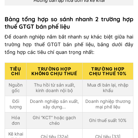
Hướng dẫn lập hóa đơn và kê khai
Bảng tổng hợp so sánh nhanh 2 trường hợp
thuế GTGT bán phế liệu
Để doanh nghiệp nắm bắt nhanh sự khác biệt giữa hai
trường hợp thuế GTGT bán phế liệu, bảng dưới đây
tổng hợp các tiêu chí quan trọng nhất:
TIÊU
TRƯỜNG HỢP
TRƯỜNG HỢP
CHÍ
KHÔNG CHỊU THUẾ
CHỊU THUẾ 10%
Nguồn
Thu hồi từ sản xuất,
Mua đi bán lại, nhập
gốc
kinh doanh nội bộ
khẩu
Đối
Doanh nghiệp sản xuất,
Doanh nghiệp thương
tượng
xây dựng…
mại phế liệu
Hóa
Ghi “KCT” hoặc gạch
Ghi thuế suất 10%
đơn
chéo
Kê khai
Chỉ tiêu [32a]
Chỉ tiêu [33]