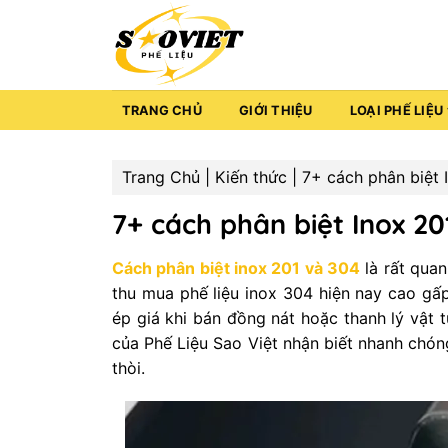
Bỏ
qua
nội
dung
TRANG CHỦ
GIỚI THIỆU
LOẠI PHẾ LIỆU
Trang Chủ
|
Kiến thức
|
7+ cách phân biệt 
7+ cách phân biệt Inox 20
Cách phân biệt inox 201 và 304
là rất qua
thu mua phế liệu inox 304 hiện nay cao gấp
ép giá khi bán đồng nát hoặc thanh lý vật 
của Phế Liệu Sao Việt nhận biết nhanh chóng
thòi.