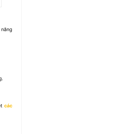
 năng
g.
ệt
các