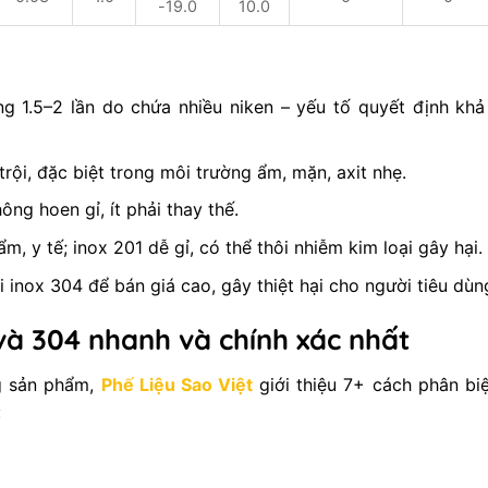
-19.0
10.0
g 1.5–2 lần do chứa nhiều niken – yếu tố quyết định khả
ội, đặc biệt trong môi trường ẩm, mặn, axit nhẹ.
ng hoen gỉ, ít phải thay thế.
, y tế; inox 201 dễ gỉ, có thể thôi nhiễm kim loại gây hại.
 inox 304 để bán giá cao, gây thiệt hại cho người tiêu dùn
 và 304 nhanh và chính xác nhất
g sản phẩm,
Phế Liệu Sao Việt
giới thiệu 7+ cách phân bi
: