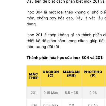
Đầu tiên để biết cách phân biệt inox 201 và
Inox 304 là một loại thép không gỉ phổ bi
mòn, chống oxy hóa cao. Đây là vật liệu 
dựng.
Inox 201 là thép không gỉ có thành phần c
thiết kế để giảm hàm lượng niken, giúp ti
mòn tương đối tốt.
Thành phần hóa học của inox 304 và 201:
CACBON
MANGAN
PHOTPHO
MÁC
(C)
(MN)
(P)
THÉP
201
0.15 Max
5.5 – 7.5
0.06
304
0.08 Max
2.0
0.045