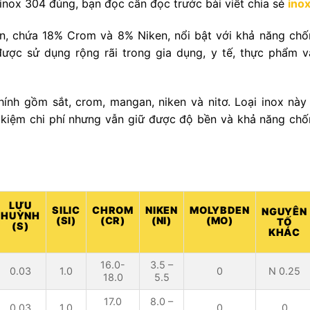
 inox 304 đúng, bạn đọc cần đọc trước bài viết chia sẻ
inox
ến, chứa 18% Crom và 8% Niken, nổi bật với khả năng ch
được sử dụng rộng rãi trong gia dụng, y tế, thực phẩm v
hính gồm sắt, crom, mangan, niken và nitơ. Loại inox nà
ết kiệm chi phí nhưng vẫn giữ được độ bền và khả năng ch
LƯU
SILIC
CHROM
NIKEN
MOLYBDEN
NGUYÊN
HUỲNH
(SI)
(CR)
(NI)
(MO)
TỐ
(S)
KHÁC
16.0-
3.5 –
0.03
1.0
0
N 0.25
18.0
5.5
17.0
8.0 –
0.03
1.0
0
0