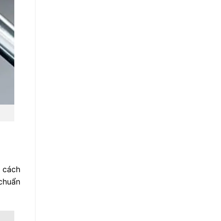
 cách
 chuẩn