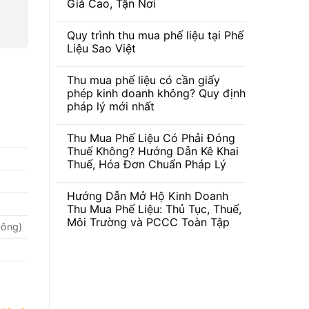
Giá Cao, Tận Nơi
Không
có
Quy trình thu mua phế liệu tại Phế
bình
luận
Liệu Sao Việt
ở
Nhận
Không
Thu
có
Thu mua phế liệu có cần giấy
Mua
bình
Ve
luận
phép kinh doanh không? Quy định
Chai
ở
pháp lý mới nhất
Miền
Quy
Nam
trình
Không
Giá
thu
có
Cao,
mua
Thu Mua Phế Liệu Có Phải Đóng
bình
Tận
phế
luận
Thuế Không? Hướng Dẫn Kê Khai
Nơi
liệu
ở
tại
Thuế, Hóa Đơn Chuẩn Pháp Lý
Thu
Phế
mua
Liệu
Không
phế
Sao
có
liệu
Hướng Dẫn Mở Hộ Kinh Doanh
Việt
bình
có
g
luận
Thu Mua Phế Liệu: Thủ Tục, Thuế,
cần
ở
giấy
Môi Trường và PCCC Toàn Tập
Thu
công)
phép
Mua
kinh
Không
Phế
doanh
có
Liệu
không?
bình
Có
Quy
luận
Phải
ở
định
Đóng
Hướng
pháp
Thuế
Dẫn
lý
Không?
Mở
mới
Hướng
Hộ
nhất