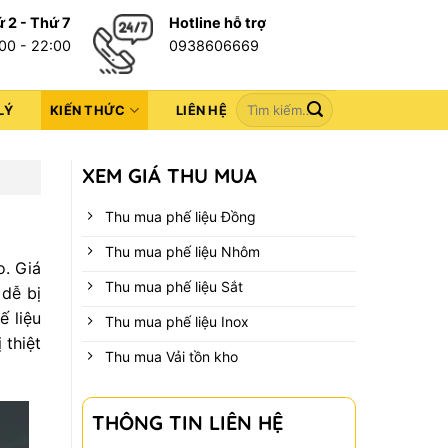
 2 - Thứ 7
Hotline hỗ trợ
00 - 22:00
0938606669
LÝ
KIẾN THỨC
LIÊN HỆ
XEM GIÁ THU MUA
Thu mua phế liệu Đồng
Thu mua phế liệu Nhôm
o. Giá
Thu mua phế liệu Sắt
 dễ bị
ế liệu
Thu mua phế liệu Inox
 thiệt
Thu mua Vải tồn kho
THÔNG TIN LIÊN HỆ