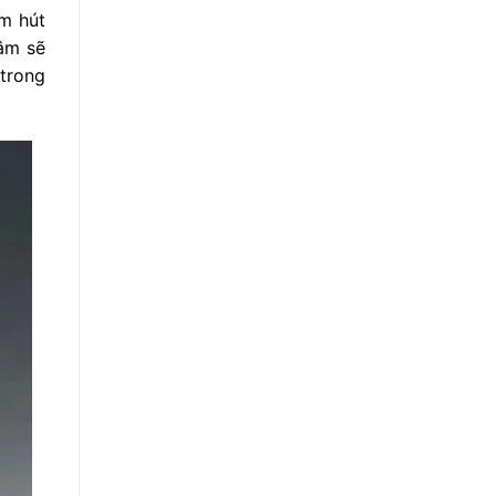
âm hút
hâm sẽ
 trong