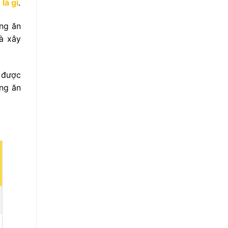
 là gì
.
Dẫn
Kinh
Kê
Doanh
Khai
Thu
Thuế,
ống ăn
Mua
Hóa
Phế
Đơn
à xây
Liệu:
Chuẩn
Thủ
Pháp
Tục,
Lý
Thuế,
Môi
Trường
y được
và
PCCC
ống ăn
Toàn
Tập