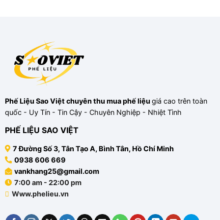
bình
kinh
Liệu
luận
doanh
Có
ở
không?
Phải
Hướng
Quy
Đóng
Dẫn
định
Thuế
Mở
pháp
Không?
Hộ
lý
Hướng
Kinh
mới
Dẫn
Doanh
nhất
Kê
Thu
Khai
Mua
Thuế,
Phế
Hóa
Liệu:
Đơn
Thủ
Chuẩn
Tục,
Pháp
Thuế,
Phế Liệu Sao Việt
chuyên
thu mua phế liệu
giá cao trên toàn
Lý
Môi
Trường
quốc - Uy Tín - Tin Cậy - Chuyên Nghiệp - Nhiệt Tình
và
PCCC
Toàn
PHẾ LIỆU SAO VIỆT
Tập
7 Đường Số 3, Tân Tạo A, Bình Tân, Hồ Chí Minh
0938 606 669
vankhang25@gmail.com
7:00 am - 22:00 pm
Www.phelieu.vn