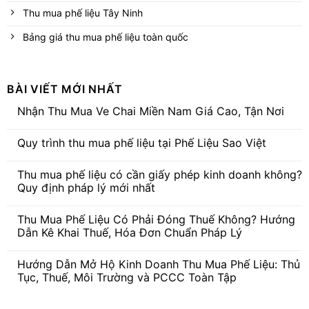
Thu mua phế liệu Tây Ninh
Bảng giá thu mua phế liệu toàn quốc
BÀI VIẾT MỚI NHẤT
Nhận Thu Mua Ve Chai Miền Nam Giá Cao, Tận Nơi
Không
có
Quy trình thu mua phế liệu tại Phế Liệu Sao Việt
bình
luận
Không
ở
có
Nhận
Thu mua phế liệu có cần giấy phép kinh doanh không?
bình
Thu
luận
Quy định pháp lý mới nhất
Mua
ở
Ve
Quy
Không
Chai
trình
có
Miền
Thu Mua Phế Liệu Có Phải Đóng Thuế Không? Hướng
thu
bình
Nam
mua
luận
Dẫn Kê Khai Thuế, Hóa Đơn Chuẩn Pháp Lý
Giá
phế
ở
Cao,
liệu
Thu
Không
Tận
tại
mua
có
Nơi
Hướng Dẫn Mở Hộ Kinh Doanh Thu Mua Phế Liệu: Thủ
Phế
phế
bình
Liệu
liệu
luận
Tục, Thuế, Môi Trường và PCCC Toàn Tập
Sao
có
ở
Việt
cần
Thu
Không
giấy
Mua
có
phép
Phế