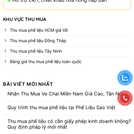
Hỗ trợ 24/7, chiết khấu hoa hồng hấp dẫn
KHU VỰC THU MUA
Thu mua phế liệu HCM giá tốt
Thu mua phế liệu Đồng Tháp
Thu mua phế liệu Tây Ninh
Bảng giá thu mua phế liệu toàn quốc
BÀI VIẾT MỚI NHẤT
Nhận Thu Mua Ve Chai Miền Nam Giá Cao, Tận Nơi
Không
có
Quy trình thu mua phế liệu tại Phế Liệu Sao Việt
bình
luận
Không
ở
có
Nhận
Thu mua phế liệu có cần giấy phép kinh doanh không?
bình
Thu
luận
Quy định pháp lý mới nhất
Mua
ở
Ve
Quy
Không