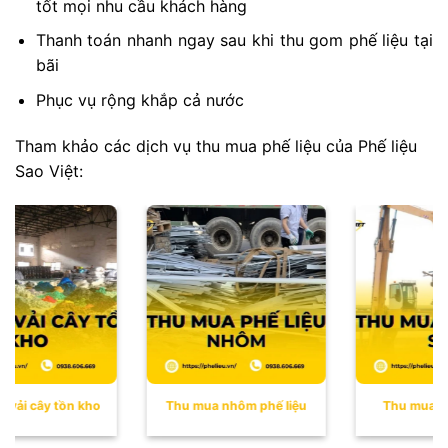
tốt mọi nhu cầu khách hàng
Thanh toán nhanh ngay sau khi thu gom phế liệu tại
bãi
Phục vụ rộng khắp cả nước
Tham khảo các dịch vụ thu mua phế liệu của Phế liệu
Sao Việt:
ải cây tồn kho
Thu mua nhôm phế liệu
Thu mua sắt 