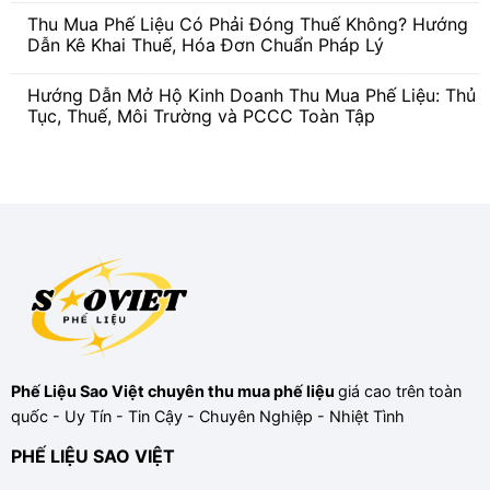
Chai
trình
có
Miền
Thu Mua Phế Liệu Có Phải Đóng Thuế Không? Hướng
thu
bình
Nam
mua
luận
Dẫn Kê Khai Thuế, Hóa Đơn Chuẩn Pháp Lý
Giá
phế
ở
Cao,
liệu
Thu
Không
Tận
tại
mua
có
Nơi
Hướng Dẫn Mở Hộ Kinh Doanh Thu Mua Phế Liệu: Thủ
Phế
phế
bình
Liệu
liệu
luận
Tục, Thuế, Môi Trường và PCCC Toàn Tập
Sao
có
ở
Việt
cần
Thu
Không
giấy
Mua
có
phép
Phế
bình
kinh
Liệu
luận
doanh
Có
ở
không?
Phải
Hướng
Quy
Đóng
Dẫn
định
Thuế
Mở
pháp
Không?
Hộ
lý
Hướng
Kinh
mới
Dẫn
Doanh
nhất
Kê
Thu
Khai
Mua
Thuế,
Phế
Hóa
Liệu:
Đơn
Thủ
Chuẩn
Tục,
Pháp
Thuế,
Phế Liệu Sao Việt
chuyên
thu mua phế liệu
giá cao trên toàn
Lý
Môi
Trường
quốc - Uy Tín - Tin Cậy - Chuyên Nghiệp - Nhiệt Tình
và
PCCC
Toàn
PHẾ LIỆU SAO VIỆT
Tập