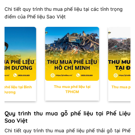
Chi tiết quy trình thu mua phế liệu tại các tỉnh trọng
điểm của Phế liệu Sao Việt
Thu mua phế liệu tại
ế liệu tại Bình
Thu mua phế li
TPHCM
Dương
Nai
Quy trình thu mua gỗ phế liệu tại Phế Liệu
Sao Việt
Chi tiết quy trình
thu mua phế liệu
phế thải gỗ tại Phế