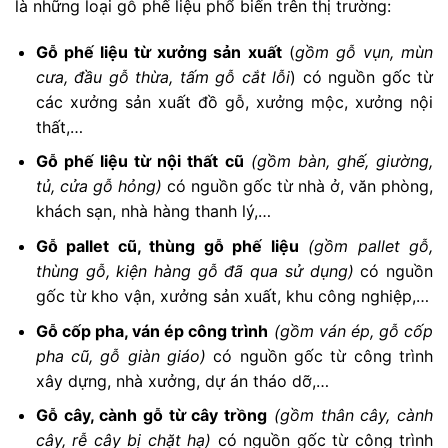
là những loại gỗ phế liệu phổ biến trên thị trường:
Gỗ phế liệu từ xưởng sản xuất
(
gồm gỗ vụn, mùn
cưa, đầu gỗ thừa, tấm gỗ cắt lỗi
) có nguồn gốc từ
các xưởng sản xuất đồ gỗ, xưởng mộc, xưởng nội
thất,…
Gỗ phế liệu từ nội thất cũ
(gồm bàn, ghế, giường,
tủ, cửa gỗ hỏng)
có nguồn gốc từ nhà ở, văn phòng,
khách sạn, nhà hàng thanh lý,…
Gỗ pallet cũ, thùng gỗ phế liệu
(gồm pallet gỗ,
thùng gỗ, kiện hàng gỗ đã qua sử dụng)
có nguồn
gốc từ kho vận, xưởng sản xuất, khu công nghiệp,…
Gỗ cốp pha, ván ép công trình
(gồm ván ép, gỗ cốp
pha cũ, gỗ giàn giáo)
có nguồn gốc từ công trình
xây dựng, nhà xưởng, dự án tháo dỡ,…
Gỗ cây, cành gỗ từ cây trồng
(gồm thân cây, cành
cây, rễ cây bị chặt hạ)
có nguồn gốc từ công trình