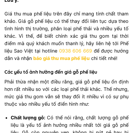
Lưu ý:
Giá thu mua phế liệu trên đây chỉ mang tính chất tham
khảo. Giá gỗ phế liệu có thể thay đổi liên tục dựa theo
tình hình thị trường, phân loại phế thải và nhiều yếu tố
khác. Vì thế, để biết chính xác giá thu gom tại thời
điểm mà quý khách muốn thanh lý, hãy liên hệ tới Phế
liệu Sao Việt tại hotline
0938 606 669
để được hướng
dẫn và nhận
báo giá thu mua phế liệu
chi tiết nhé!
Các yếu tố ảnh hưởng đến giá gỗ phế liệu
Phải thừa nhận một điều rằng, giá gỗ phế liệu ổn định
hơn rất nhiều so với các loại phế thải khác. Thế nhưng,
mức giá thu gom vẫn sẽ thay đổi ít nhiều vì có sự phụ
thuộc vào nhiều yếu tố điển hình như:
Chất lượng gỗ:
Có thể nói rằng, chất lượng gỗ phế
liệu là yếu tố ảnh hưởng nhiều nhất tới giá gỗ phế
liệu. Gỗ còn nguyên vẹn, không bị nứt nẻ hay bị