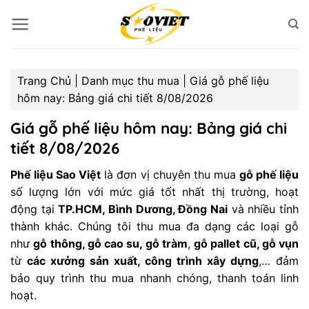
Bỏ
qua
nội
dung
Trang Chủ
|
Danh mục thu mua
|
Giá gỗ phế liệu
hôm nay: Bảng giá chi tiết 8/08/2026
Giá gỗ phế liệu hôm nay: Bảng giá chi
tiết 8/08/2026
Phế liệu Sao Việt
là đơn vị chuyên thu mua
gỗ phế liệu
số lượng lớn với mức giá tốt nhất thị trường, hoạt
động tại
TP.HCM, Bình Dương, Đồng Nai
và nhiều tỉnh
thành khác. Chúng tôi thu mua đa dạng các loại gỗ
như
gỗ thông, gỗ cao su, gỗ tràm
,
gỗ pallet cũ, gỗ vụn
từ
các xưởng sản xuất, công trình xây dựng
,… đảm
bảo quy trình thu mua nhanh chóng, thanh toán linh
hoạt.