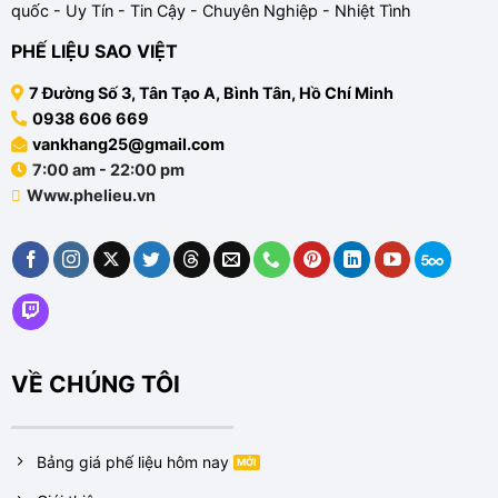
Trường
quốc - Uy Tín - Tin Cậy - Chuyên Nghiệp - Nhiệt Tình
và
PCCC
Toàn
PHẾ LIỆU SAO VIỆT
Tập
7 Đường Số 3, Tân Tạo A, Bình Tân, Hồ Chí Minh
0938 606 669
vankhang25@gmail.com
7:00 am - 22:00 pm
Www.phelieu.vn
VỀ CHÚNG TÔI
Bảng giá phế liệu hôm nay