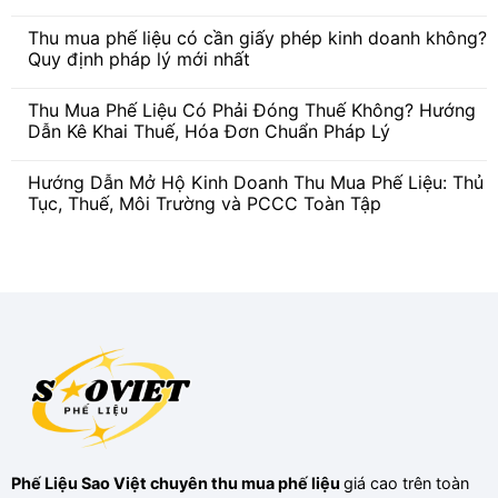
luận
Không
ở
có
Nhận
Thu mua phế liệu có cần giấy phép kinh doanh không?
bình
Thu
luận
Quy định pháp lý mới nhất
Mua
ở
Ve
Quy
Không
Chai
trình
có
Miền
Thu Mua Phế Liệu Có Phải Đóng Thuế Không? Hướng
thu
bình
Nam
mua
luận
Dẫn Kê Khai Thuế, Hóa Đơn Chuẩn Pháp Lý
Giá
phế
ở
Cao,
liệu
Thu
Không
Tận
tại
mua
có
Nơi
Hướng Dẫn Mở Hộ Kinh Doanh Thu Mua Phế Liệu: Thủ
Phế
phế
bình
Liệu
liệu
luận
Tục, Thuế, Môi Trường và PCCC Toàn Tập
Sao
có
ở
Việt
cần
Thu
Không
giấy
Mua
có
phép
Phế
bình
kinh
Liệu
luận
doanh
Có
ở
không?
Phải
Hướng
Quy
Đóng
Dẫn
định
Thuế
Mở
pháp
Không?
Hộ
lý
Hướng
Kinh
mới
Dẫn
Doanh
nhất
Kê
Thu
Khai
Mua
Thuế,
Phế
Hóa
Liệu:
Đơn
Thủ
Chuẩn
Tục,
Pháp
Thuế,
Phế Liệu Sao Việt
chuyên
thu mua phế liệu
giá cao trên toàn
Lý
Môi